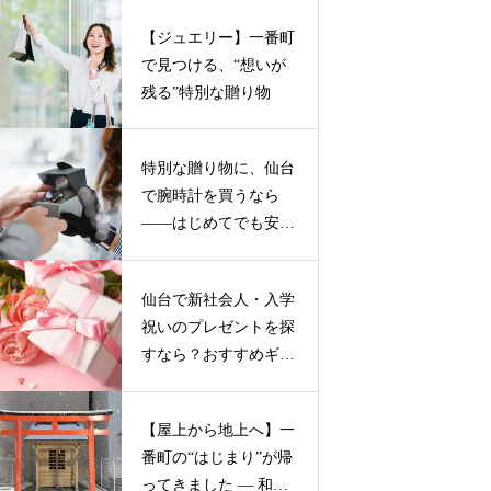
【ジュエリー】一番町
で見つける、“想いが
残る”特別な贈り物
特別な贈り物に、仙台
で腕時計を買うなら
——はじめてでも安心
の２つのお店
仙台で新社会人・入学
祝いのプレゼントを探
すなら？おすすめギフ
トガイド
【屋上から地上へ】一
番町の“はじまり”が帰
ってきました ― 和霊