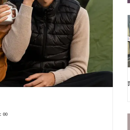
——はじめてでも安心の２つのお店
初売りは仙台の“文化”
仙台一番町店
松屋食堂 松のや 仙台一番町
店
：00