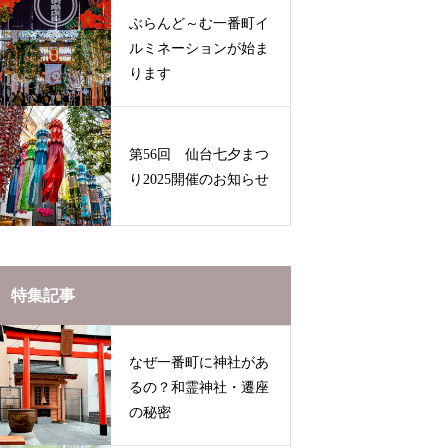
ぶらんど～む一番町イ
ルミネーションが始ま
ります
第56回 仙台七夕まつ
り2025開催のお知らせ
特集記事
なぜ一番町に神社があ
るの？和霊神社・遷座
の秘密