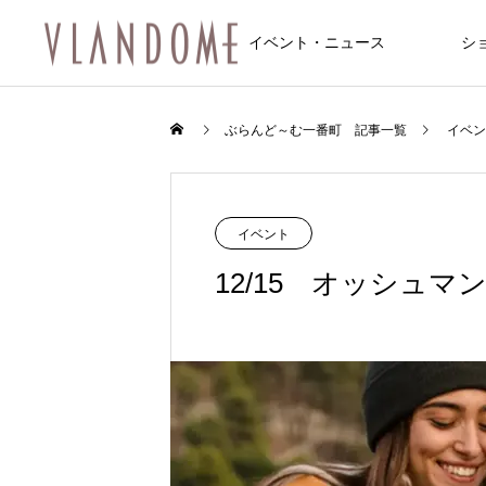
イベント・ニュース
シ
ファッション
飲食店/カフェ
イベント
ぶらんど～む一番町 記事一覧
イベン
NEW
NEW
イベント
12/15 オッシュ
FEATURE
10
8/6～8/8 仙台七夕まつり開催のお知
8/6～8/8 仙台七夕まつり開催のお知
feel 6 仙台店
松屋食堂 松のや 仙台一番町店
Une fleur (アンフルール 仙台店)
マシンピラティス 仙台一番町Two Th
サンドラッグ仙台一番町店
トレカ道楽 仙台駅前アーケード店
アクア2ビル
らせ
らせ
ee
2026.01.10
2025.12.20
2025.11.08
2024.09.29
2025.12.20
2025.12.14
？和霊神社・遷座
【ジュエリー】一番町で見つける、
2026.08.01
2026.08.01
2024.12.20