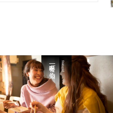
一番町を知る
featured