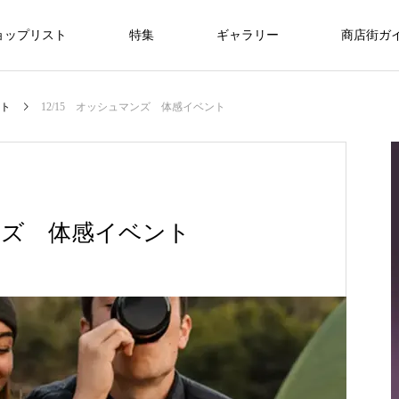
ョップリスト
特集
ギャラリー
商店街ガ
美容/エステ
暮らし/通信
医療
ト
12/15 オッシュマンズ 体感イベント
ライフスタイル
ライフスタイル
NEW
仙台で新社会人・入学祝いのプレゼント
マンズ 体感イベント
を探すなら？おすすめギフトガイド
FEATURE
09
ライフスタイル
r
8/1・8/2・8/9 ぶらんど～む一番町ス
3.11希望プロジェクト2026
oomiya 仙台店
銀だこハイボール酒場 仙台一番町店
ラブフェイス
DANCESTUDIO Endo
一番町耳鼻科
快活CLUB仙台一番町ぶらんどーむ店
アクアビル
トリートピアノ
2026.03.01
2025.03.18
2025.12.20
2024.07.15
2024.09.25
2024.09.29
2025.11.08
2025.12.14
“想いが
特別な贈り物に、仙台で腕時計を買うなら
2026.08.01