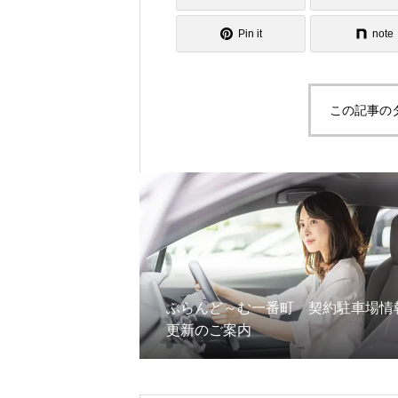
Pin it
note
この記事の
ぶらんど～む一番町 契約駐車場情
更新のご案内