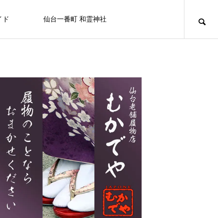
イド
仙台一番町 和霊神社
ニュース
アミューズメント
百貨店/テナントビル
キュリオシティ
キュリオシティ
NEW
【屋上から地上へ】一番町の“はじま
り”が帰ってきました ― 和霊神社 遷座
FEATURE
FE
10
ライフスタイル
8/20日（木） フコク生命 社会貢献
仙台初売り情報 2026
OSHMAN’S 仙台店
カフェ＆バー ユーフォリア
白牡丹
セブンイレブン
せんだい皮膚科医院
カラオケマック 仙台一番町店
BELLAⅡビル
活動を行います。
2025.12.27
2024.10.05
2025.11.08
2024.07.15
2024.09.25
2024.09.29
2025.03.21
2024.09.15
なぜ一番町に神社があるの？和霊神社・遷座
「秋」の街で見つける、小さなときめき
2026.07.31