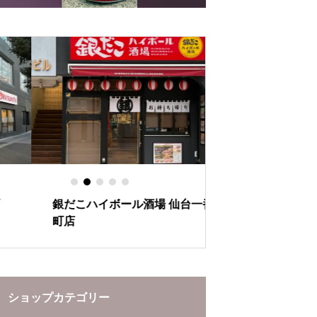
の秘密
とあたたかさ
銀だこハイボール酒場 仙台一番
ぶらんど～む一番
町店
ーションをお楽し
ショップカテゴリー