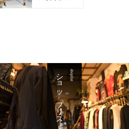
神社 遷座
ショップリスト
shoplist