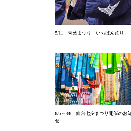
5/11 青葉まつり「いちばん踊り」
8/6～8/8 仙台七夕まつり開催のお
せ