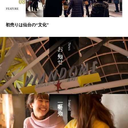
08
FEATURE
初売りは仙台の“文化”
お知らせ
News
一番町を知る
featured