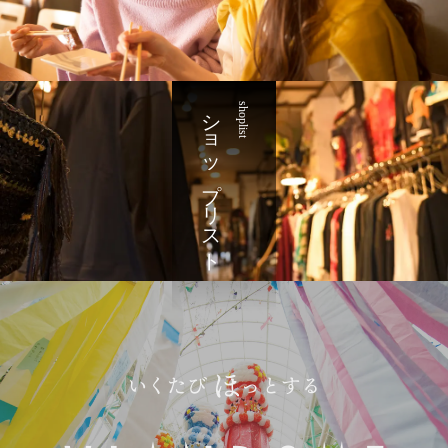
ショップリスト
shoplist