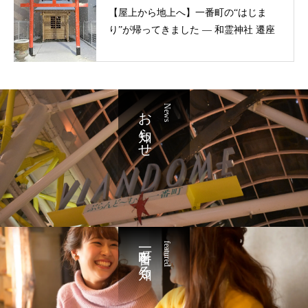
【屋上から地上へ】一番町の“はじま
り”が帰ってきました ― 和霊神社 遷座
お知らせ
News
一番町を知る
featured