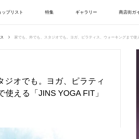
ョップリスト
特集
ギャラリー
商店街ガ
美容/エステ
暮らし/通信
医療
ス
家でも、外でも、スタジオでも。ヨガ、ピラティス、ウォーキングまで使える「J
ライフスタイル
ライフスタイル
NEW
仙台で新社会人・入学祝いのプレゼント
タジオでも。ヨガ、ピラティ
を探すなら？おすすめギフトガイド
る「JINS YOGA FIT」
FEATURE
09
ライフスタイル
r
8/1・8/2・8/9 ぶらんど～む一番町ス
3.11希望プロジェクト2026
oomiya 仙台店
銀だこハイボール酒場 仙台一番町店
ラブフェイス
DANCESTUDIO Endo
一番町耳鼻科
快活CLUB仙台一番町ぶらんどーむ店
アクアビル
トリートピアノ
2026.03.01
2025.03.18
2025.12.20
2024.07.15
2024.09.25
2024.09.29
2025.11.08
2025.12.14
“想いが
特別な贈り物に、仙台で腕時計を買うなら
2026.08.01