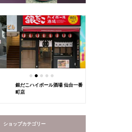
の秘密
とあたたかさ
銀だこハイボール酒場 仙台一番
ぶらんど～む一番
町店
ーションをお楽し
ショップカテゴリー