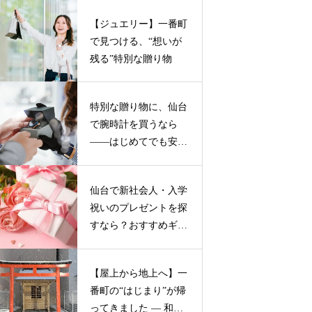
【ジュエリー】一番町
で見つける、“想いが
残る”特別な贈り物
特別な贈り物に、仙台
で腕時計を買うなら
——はじめてでも安心
の２つのお店
仙台で新社会人・入学
祝いのプレゼントを探
すなら？おすすめギフ
トガイド
【屋上から地上へ】一
番町の“はじまり”が帰
ってきました ― 和霊