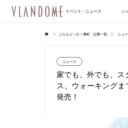
イベント・ニュース
シ
ファッション
飲食店/カフェ
イベント
ぶらんど～む一番町 記事一覧
ニュー
NEW
NEW
ニュース
家でも、外でも、ス
ス、ウォーキングまで使え
FEATURE
10
発売！
8/6～8/8 仙台七夕まつり開催のお知
8/6～8/8 仙台七夕まつり開催のお知
feel 6 仙台店
松屋食堂 松のや 仙台一番町店
Une fleur (アンフルール 仙台店)
マシンピラティス 仙台一番町Two Th
サンドラッグ仙台一番町店
トレカ道楽 仙台駅前アーケード店
アクア2ビル
らせ
らせ
ee
2026.01.10
2025.12.20
2025.11.08
2024.09.29
2025.12.20
2025.12.14
？和霊神社・遷座
【ジュエリー】一番町で見つける、
2026.08.01
2026.08.01
2024.12.20