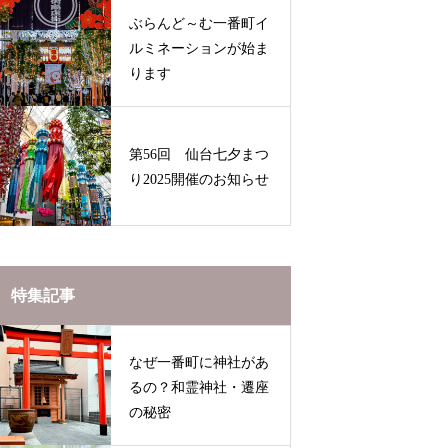
ぶらんど～む一番町イ
ルミネーションが始ま
ります
第56回 仙台七夕まつ
り2025開催のお知らせ
特集記事
なぜ一番町に神社があ
るの？和霊神社・遷座
の秘密