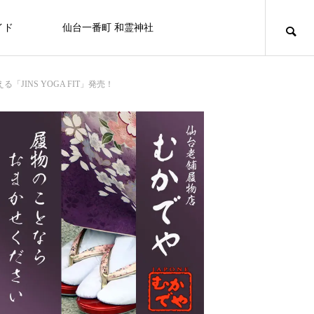
イド
仙台一番町 和霊神社
ニュース
アミューズメント
百貨店/テナントビル
INS YOGA FIT」発売！
キュリオシティ
キュリオシティ
NEW
【屋上から地上へ】一番町の“はじま
り”が帰ってきました ― 和霊神社 遷座
FEATURE
FE
10
ライフスタイル
8/20日（木） フコク生命 社会貢献
仙台初売り情報 2026
OSHMAN’S 仙台店
カフェ＆バー ユーフォリア
白牡丹
セブンイレブン
せんだい皮膚科医院
カラオケマック 仙台一番町店
BELLAⅡビル
活動を行います。
2025.12.27
2024.10.05
2025.11.08
2024.07.15
2024.09.25
2024.09.29
2025.03.21
2024.09.15
なぜ一番町に神社があるの？和霊神社・遷座
「秋」の街で見つける、小さなときめき
2026.07.31