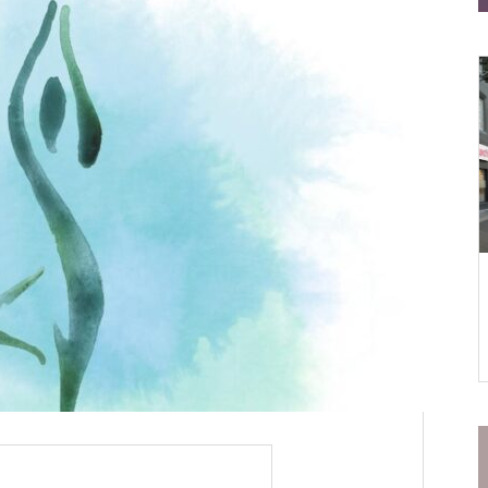
——はじめてでも安心の２つのお店
初売りは仙台の“文化”
仙台一番町店
松屋食堂 松のや 仙台一番町
店