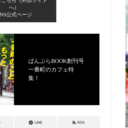
はこちら（外部サイト
へ）
INS公式ページ
ばんぶらBOOK創刊号
一番町のカフェ特
集！
e
LINE
RSS