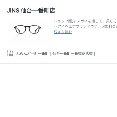
JiNS 仙台一番町店
ショップ紹介 メガネを通して、美しく
うアイウエアブランドです。追加料金の
JiNS
続きを読む
仙
台
一
ぶらんど～む一番町｜仙台一番町一番街商店街｜
番
町
店