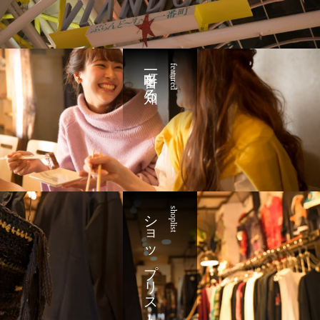
一番町を知る
featured
ショップリスト
shoplist