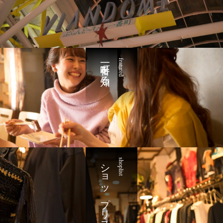
一番町を知る
featured
ショップリスト
shoplist