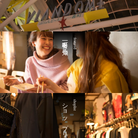
一番町を知る
featured
ショップリスト
shoplist