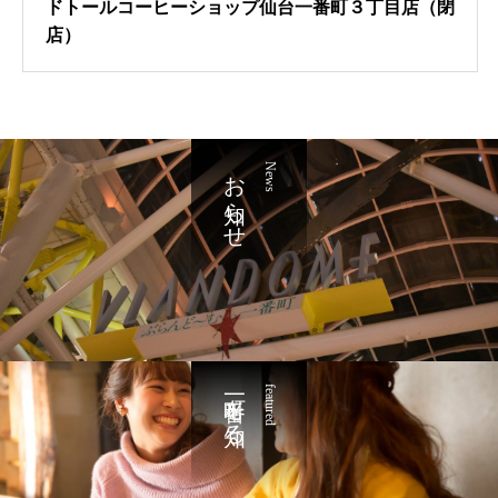
ドトールコーヒーショップ仙台一番町３丁目店（閉
店）
お知らせ
News
一番町を知る
featured