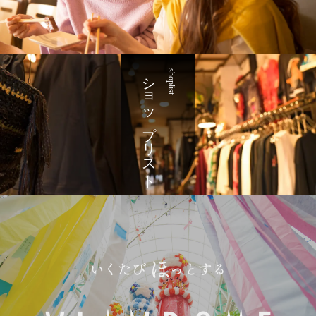
ショップリスト
shoplist