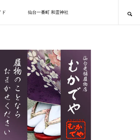
イド
仙台一番町 和霊神社
ニュース
アミューズメント
百貨店/テナントビル
キュリオシティ
キュリオシティ
NEW
【屋上から地上へ】一番町の“はじま
り”が帰ってきました ― 和霊神社 遷座
FEATURE
FE
10
ライフスタイル
8/20日（木） フコク生命 社会貢献
仙台初売り情報 2026
OSHMAN’S 仙台店
カフェ＆バー ユーフォリア
白牡丹
セブンイレブン
せんだい皮膚科医院
カラオケマック 仙台一番町店
BELLAⅡビル
活動を行います。
2025.12.27
2024.10.05
2025.11.08
2024.07.15
2024.09.25
2024.09.29
2025.03.21
2024.09.15
なぜ一番町に神社があるの？和霊神社・遷座
「秋」の街で見つける、小さなときめき
2026.07.31