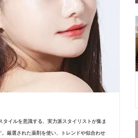
——はじめてでも安心の２つのお店
初売りは仙台の“文化”
仙台一番町店
松屋食堂 松のや 仙台一番町
店
の高いスタイルを意識する、実力派スタイリストが集ま
す。厳選された薬剤を使い、トレンドや似合わせ