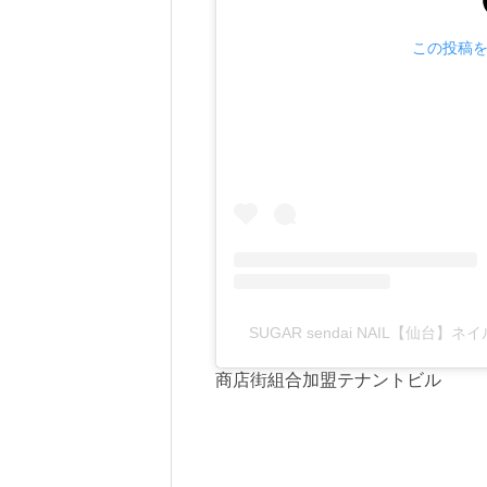
この投稿をI
SUGAR sendai NAIL【仙台】ネイ
商店街組合加盟テナントビル