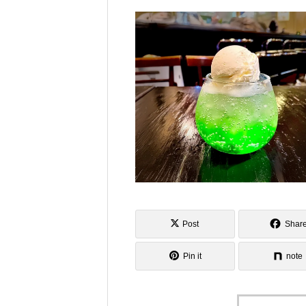
Post
Shar
Pin it
note