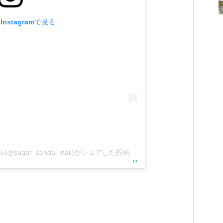
nstagramで見る
ル(@sugar_sendai_nail)がシェアした投稿