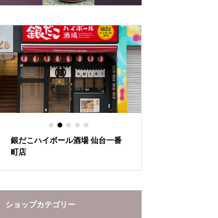
の秘密
とあたたかさ
銀だこハイボール酒場 仙台一番
ぶらんど～む一番
町店
ーションをお楽し
ショップカテゴリー