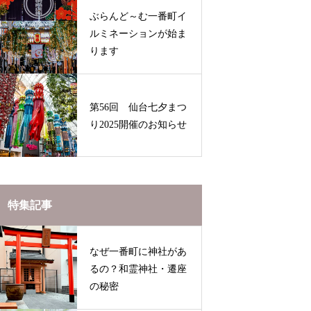
ぶらんど～む一番町イ
ルミネーションが始ま
ります
第56回 仙台七夕まつ
り2025開催のお知らせ
特集記事
なぜ一番町に神社があ
るの？和霊神社・遷座
の秘密