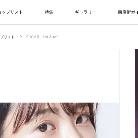
ョップリスト
特集
ギャラリー
商店街ガ
美容/エステ
暮らし/通信
医療
プリスト
SUGAR・hair & nail
ライフスタイル
ライフスタイル
NEW
仙台で新社会人・入学祝いのプレゼント
を探すなら？おすすめギフトガイド
FEATURE
09
ライフスタイル
r
8/1・8/2・8/9 ぶらんど～む一番町ス
3.11希望プロジェクト2026
oomiya 仙台店
銀だこハイボール酒場 仙台一番町店
ラブフェイス
DANCESTUDIO Endo
一番町耳鼻科
快活CLUB仙台一番町ぶらんどーむ店
アクアビル
トリートピアノ
2026.03.01
2025.03.18
2025.12.20
2024.07.15
2024.09.25
2024.09.29
2025.11.08
2025.12.14
“想いが
特別な贈り物に、仙台で腕時計を買うなら
2026.08.01