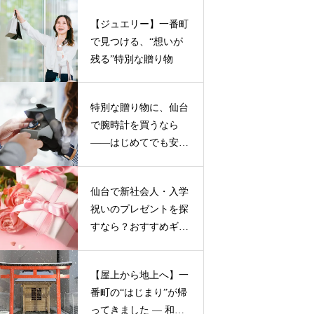
【ジュエリー】一番町
で見つける、“想いが
残る”特別な贈り物
特別な贈り物に、仙台
で腕時計を買うなら
——はじめてでも安心
の２つのお店
仙台で新社会人・入学
祝いのプレゼントを探
すなら？おすすめギフ
トガイド
【屋上から地上へ】一
番町の“はじまり”が帰
ってきました ― 和霊