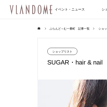
イベント・ニュース
シ
ファッション
飲食店/カフェ
イベント
ぶらんど～む一番町 記事一覧
ショッ
NEW
NEW
ショップリスト
SUGAR・hair & nail
FEATURE
10
8/6～8/8 仙台七夕まつり開催のお知
8/6～8/8 仙台七夕まつり開催のお知
feel 6 仙台店
松屋食堂 松のや 仙台一番町店
Une fleur (アンフルール 仙台店)
マシンピラティス 仙台一番町Two Th
サンドラッグ仙台一番町店
トレカ道楽 仙台駅前アーケード店
アクア2ビル
らせ
らせ
ee
2026.01.10
2025.12.20
2025.11.08
2024.09.29
2025.12.20
2025.12.14
？和霊神社・遷座
【ジュエリー】一番町で見つける、
2026.08.01
2026.08.01
2024.12.20