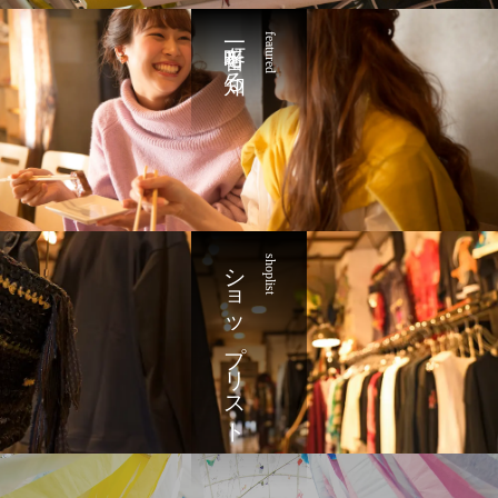
一番町を知る
featured
ショップリスト
shoplist