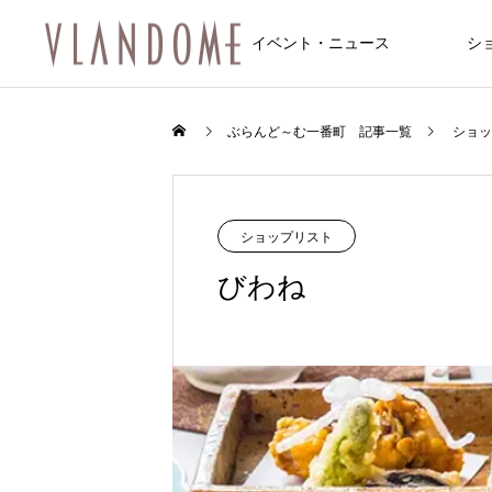
イベント・ニュース
シ
ファッション
飲食店/カフェ
イベント
ぶらんど～む一番町 記事一覧
ショッ
NEW
NEW
ショップリスト
びわね
FEATURE
10
8/6～8/8 仙台七夕まつり開催のお知
8/6～8/8 仙台七夕まつり開催のお知
feel 6 仙台店
松屋食堂 松のや 仙台一番町店
Une fleur (アンフルール 仙台店)
マシンピラティス 仙台一番町Two Th
サンドラッグ仙台一番町店
トレカ道楽 仙台駅前アーケード店
アクア2ビル
らせ
らせ
ee
2026.01.10
2025.12.20
2025.11.08
2024.09.29
2025.12.20
2025.12.14
？和霊神社・遷座
【ジュエリー】一番町で見つける、
2026.08.01
2026.08.01
2024.12.20