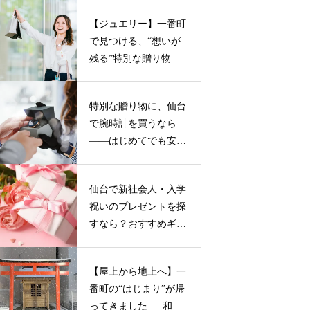
【ジュエリー】一番町
で見つける、“想いが
残る”特別な贈り物
特別な贈り物に、仙台
で腕時計を買うなら
——はじめてでも安心
の２つのお店
仙台で新社会人・入学
祝いのプレゼントを探
すなら？おすすめギフ
トガイド
【屋上から地上へ】一
番町の“はじまり”が帰
ってきました ― 和霊