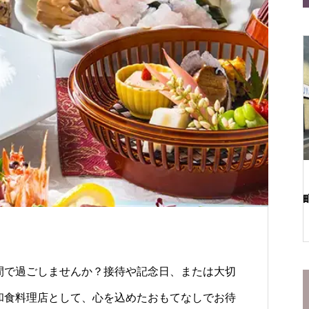
——はじめてでも安心の２つのお店
初売りは仙台の“文化”
仙台一番町店
松屋食堂 松のや 仙台一番町
店
間で過ごしませんか？接待や記念日、または大切
和食料理店として、心を込めたおもてなしでお待