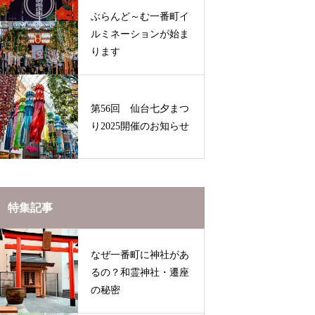
ぶらんど～む一番町イ
ルミネーションが始ま
ります
第56回 仙台七夕まつ
り2025開催のお知らせ
特集記事
なぜ一番町に神社があ
るの？和霊神社・遷座
の秘密