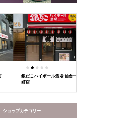
の秘密
とあたたかさ
銀だこハイボール酒場 仙台一番
ぶらんど～む一番
町店
ーションをお楽し
ショップカテゴリー