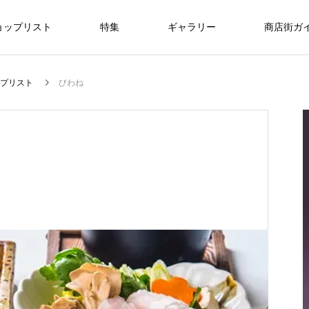
ョップリスト
特集
ギャラリー
商店街ガ
美容/エステ
暮らし/通信
医療
プリスト
びわね
ライフスタイル
ライフスタイル
仙台で新社会人・入学祝いのプレゼント
を探すなら？おすすめギフトガイド
FEATURE
09
ライフスタイル
r
8/1・8/2・8/9 ぶらんど～む一番町ス
3.11希望プロジェクト2026
oomiya 仙台店
銀だこハイボール酒場 仙台一番町店
ラブフェイス
DANCESTUDIO Endo
一番町耳鼻科
快活CLUB仙台一番町ぶらんどーむ店
アクアビル
トリートピアノ
2026.03.01
2025.03.18
2025.12.20
2024.07.15
2024.09.25
2024.09.29
2025.11.08
2025.12.14
“想いが
特別な贈り物に、仙台で腕時計を買うなら
2026.08.01