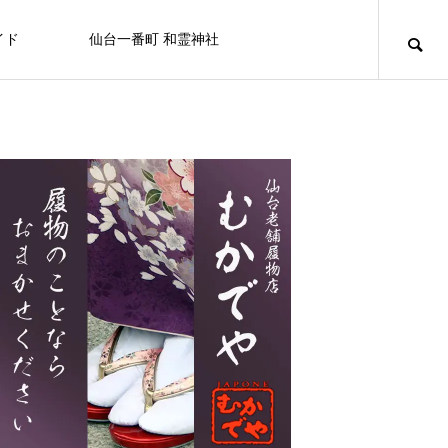
イド
仙台一番町 和霊神社
ニュース
アミューズメント
百貨店/テナントビル
キュリオシティ
キュリオシティ
【屋上から地上へ】一番町の“はじま
り”が帰ってきました ― 和霊神社 遷座
FEATURE
FE
10
ライフスタイル
8/20日（木） フコク生命 社会貢献
仙台初売り情報 2026
OSHMAN’S 仙台店
カフェ＆バー ユーフォリア
白牡丹
セブンイレブン
せんだい皮膚科医院
カラオケマック 仙台一番町店
BELLAⅡビル
活動を行います。
2025.12.27
2024.10.05
2025.11.08
2024.07.15
2024.09.25
2024.09.29
2025.03.21
2024.09.15
なぜ一番町に神社があるの？和霊神社・遷座
「秋」の街で見つける、小さなときめき
2026.07.31