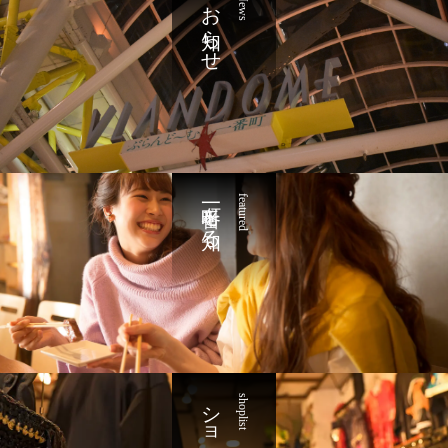
お知らせ
News
一番町を知る
featured
shoplist