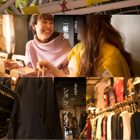
一番町を知る
featured
ショップリスト
shoplist