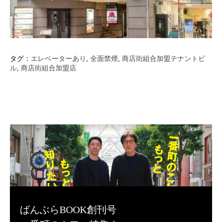
タグ：
エレベーターあり
, 
全面禁煙
, 
商店街組合加盟テナントビ
ル
, 
商店街組合加盟店
ばんぶらBOOK創刊号