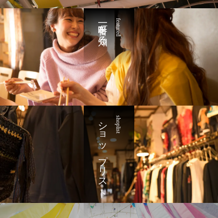
一番町を知る
featured
ショップリスト
shoplist