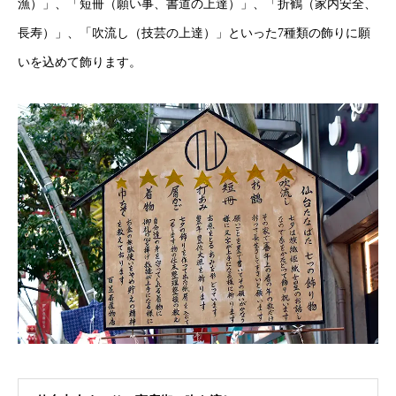
漁）」、「短冊（願い事、書道の上達）」、「折鶴（家内安全、
長寿）」、「吹流し（技芸の上達）」といった7種類の飾りに願
いを込めて飾ります。