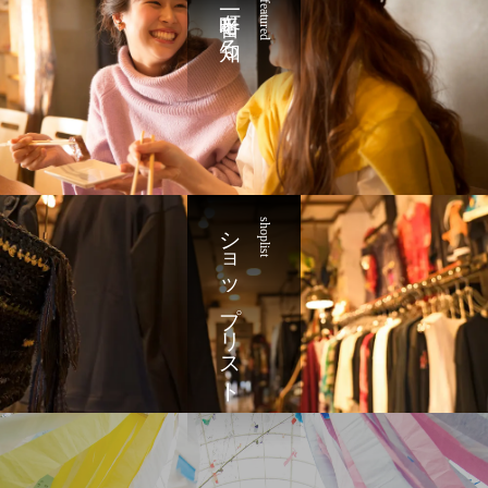
一番町を知る
featured
ショップリスト
shoplist