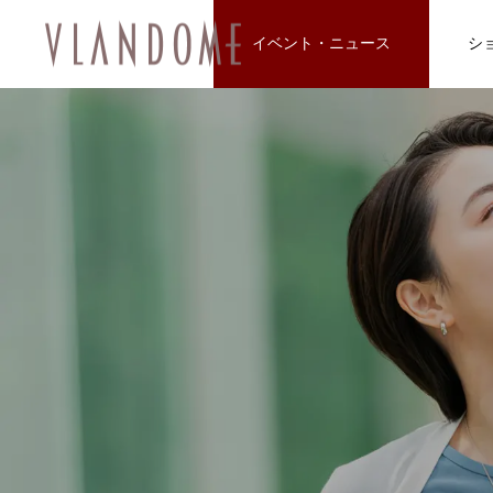
イベント・ニュース
シ
ファッション
飲食店/カフェ
イベント
NEW
NEW
FEATURE
10
8/6～8/8 仙台七夕まつり開催のお知
8/6～8/8 仙台七夕まつり開催のお知
feel 6 仙台店
松屋食堂 松のや 仙台一番町店
Une fleur (アンフルール 仙台店)
マシンピラティス 仙台一番町Two Th
サンドラッグ仙台一番町店
トレカ道楽 仙台駅前アーケード店
アクア2ビル
らせ
らせ
ee
2026.01.10
2025.12.20
2025.11.08
2024.09.29
2025.12.20
2025.12.14
？和霊神社・遷座
【ジュエリー】一番町で見つける、
2026.08.01
2026.08.01
2024.12.20