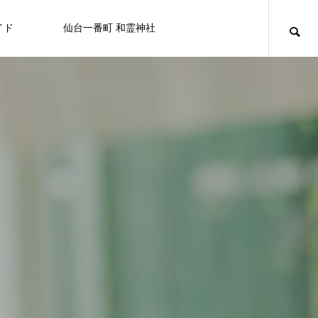
イド
仙台一番町 和霊神社
ニュース
アミューズメント
百貨店/テナントビル
キュリオシティ
キュリオシティ
NEW
【屋上から地上へ】一番町の“はじま
り”が帰ってきました ― 和霊神社 遷座
FEATURE
FE
10
ライフスタイル
8/20日（木） フコク生命 社会貢献
仙台初売り情報 2026
OSHMAN’S 仙台店
カフェ＆バー ユーフォリア
白牡丹
セブンイレブン
せんだい皮膚科医院
カラオケマック 仙台一番町店
BELLAⅡビル
活動を行います。
2025.12.27
2024.10.05
2025.11.08
2024.07.15
2024.09.25
2024.09.29
2025.03.21
2024.09.15
なぜ一番町に神社があるの？和霊神社・遷座
「秋」の街で見つける、小さなときめき
2026.07.31