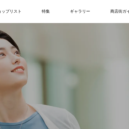
ョップリスト
特集
ギャラリー
商店街ガ
美容/エステ
暮らし/通信
医療
ライフスタイル
ライフスタイル
NEW
仙台で新社会人・入学祝いのプレゼント
を探すなら？おすすめギフトガイド
FEATURE
09
ライフスタイル
r
8/1・8/2・8/9 ぶらんど～む一番町ス
3.11希望プロジェクト2026
oomiya 仙台店
銀だこハイボール酒場 仙台一番町店
ラブフェイス
DANCESTUDIO Endo
一番町耳鼻科
快活CLUB仙台一番町ぶらんどーむ店
アクアビル
トリートピアノ
2026.03.01
2025.03.18
2025.12.20
2024.07.15
2024.09.25
2024.09.29
2025.11.08
2025.12.14
“想いが
特別な贈り物に、仙台で腕時計を買うなら
2026.08.01