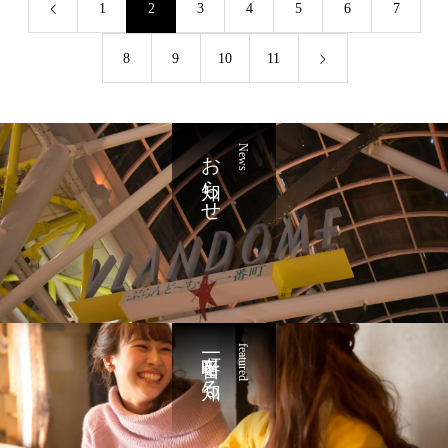
1
2
3
4
5
6
7
8
9
10
11
お知らせ
News
一番町を知る
featured