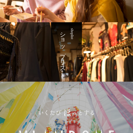
ショップリスト
shoplist