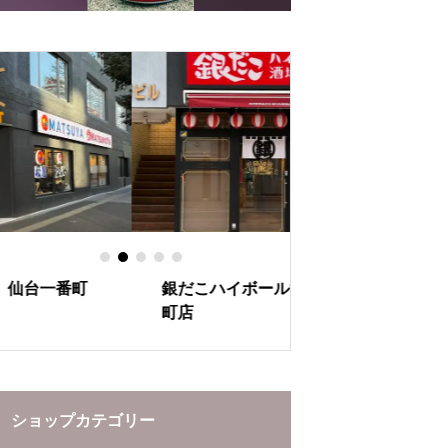
の秘密
とあたたかさ
銀だこハイボール酒場 仙台一番
ぶらんど～む一番
町店
ーションをお楽し
ショップカテゴリー