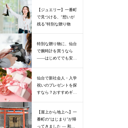
【ジュエリー】一番町
で見つける、“想いが
残る”特別な贈り物
特別な贈り物に、仙台
で腕時計を買うなら
——はじめてでも安心
の２つのお店
仙台で新社会人・入学
祝いのプレゼントを探
すなら？おすすめギフ
トガイド
【屋上から地上へ】一
番町の“はじまり”が帰
ってきました ― 和霊