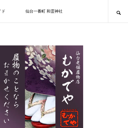
イド
仙台一番町 和霊神社
ニュース
アミューズメント
百貨店/テナントビル
キュリオシティ
キュリオシティ
NEW
【屋上から地上へ】一番町の“はじま
り”が帰ってきました ― 和霊神社 遷座
FEATURE
FE
10
ライフスタイル
8/20日（木） フコク生命 社会貢献
仙台初売り情報 2026
OSHMAN’S 仙台店
カフェ＆バー ユーフォリア
白牡丹
セブンイレブン
せんだい皮膚科医院
カラオケマック 仙台一番町店
BELLAⅡビル
活動を行います。
2025.12.27
2024.10.05
2025.11.08
2024.07.15
2024.09.25
2024.09.29
2025.03.21
2024.09.15
なぜ一番町に神社があるの？和霊神社・遷座
「秋」の街で見つける、小さなときめき
2026.07.31