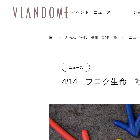
イベント・ニュース
シ
ファッション
飲食店/カフェ
イベント
ぶらんど～む一番町 記事一覧
ニュー
NEW
NEW
ニュース
4/14 フコク生命
FEATURE
10
8/6～8/8 仙台七夕まつり開催のお知
8/6～8/8 仙台七夕まつり開催のお知
feel 6 仙台店
松屋食堂 松のや 仙台一番町店
Une fleur (アンフルール 仙台店)
マシンピラティス 仙台一番町Two Th
サンドラッグ仙台一番町店
トレカ道楽 仙台駅前アーケード店
アクア2ビル
らせ
らせ
ee
2026.01.10
2025.12.20
2025.11.08
2024.09.29
2025.12.20
2025.12.14
？和霊神社・遷座
【ジュエリー】一番町で見つける、
2026.08.01
2026.08.01
2024.12.20