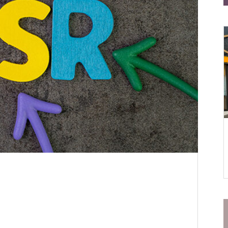
——はじめてでも安心の２つのお店
初売りは仙台の“文化”
仙台一番町店
松屋食堂 松のや 仙台一番町
店