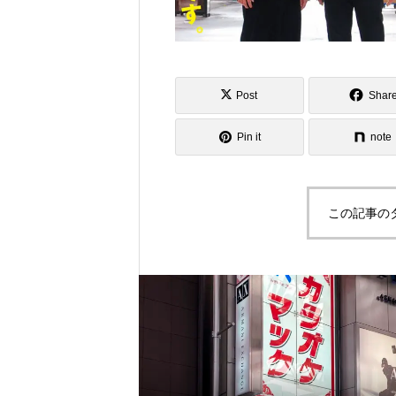
Post
Shar
Pin it
note
この記事の