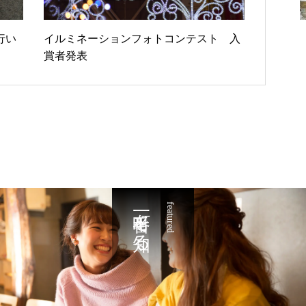
行い
イルミネーションフォトコンテスト 入
賞者発表
一番町を知る
featured