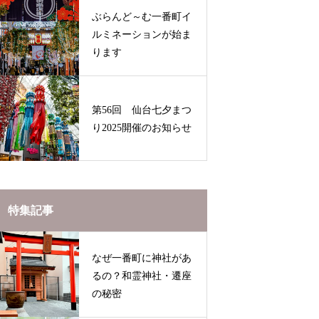
ぶらんど～む一番町イ
ルミネーションが始ま
ります
第56回 仙台七夕まつ
り2025開催のお知らせ
特集記事
なぜ一番町に神社があ
るの？和霊神社・遷座
の秘密