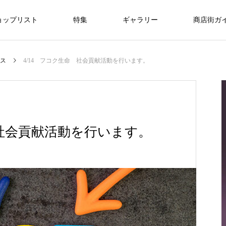
ョップリスト
特集
ギャラリー
商店街ガ
美容/エステ
暮らし/通信
医療
ス
4/14 フコク生命 社会貢献活動を行います。
ライフスタイル
ライフスタイル
NEW
仙台で新社会人・入学祝いのプレゼント
 社会貢献活動を行います。
を探すなら？おすすめギフトガイド
FEATURE
09
ライフスタイル
r
8/1・8/2・8/9 ぶらんど～む一番町ス
3.11希望プロジェクト2026
oomiya 仙台店
銀だこハイボール酒場 仙台一番町店
ラブフェイス
DANCESTUDIO Endo
一番町耳鼻科
快活CLUB仙台一番町ぶらんどーむ店
アクアビル
トリートピアノ
2026.03.01
2025.03.18
2025.12.20
2024.07.15
2024.09.25
2024.09.29
2025.11.08
2025.12.14
“想いが
特別な贈り物に、仙台で腕時計を買うなら
2026.08.01