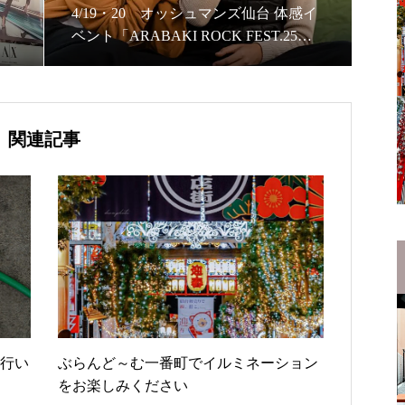
4/19・20 オッシュマンズ仙台 体感イ
ベント「ARABAKI ROCK FEST.25」
オフィシャルグッズ販売会
関連記事
を行い
ぶらんど～む一番町でイルミネーション
をお楽しみください