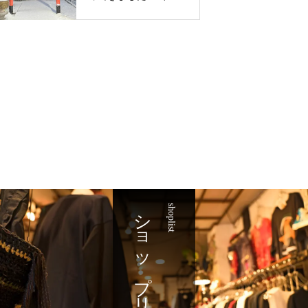
神社 遷座
ショップリスト
shoplist