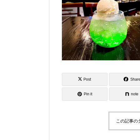
Post
Shar
Pin it
note
この記事の