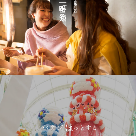
一番町を知る
featured