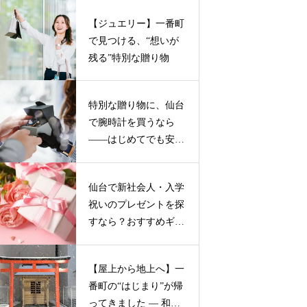
【ジュエリー】一番町
で見つける、“想いが
残る”特別な贈り物
特別な贈り物に、仙台
で腕時計を買うなら
——はじめてでも安心
の２つのお店
仙台で新社会人・入学
祝いのプレゼントを探
すなら？おすすめギフ
トガイド
【屋上から地上へ】一
番町の“はじまり”が帰
ってきました ― 和霊