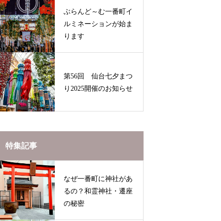
ぶらんど～む一番町イ
ルミネーションが始ま
ります
第56回 仙台七夕まつ
り2025開催のお知らせ
特集記事
なぜ一番町に神社があ
るの？和霊神社・遷座
の秘密