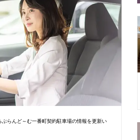
——はじめてでも安心の２つのお店
初売りは仙台の“文化”
仙台一番町店
松屋食堂 松のや 仙台一番町
店
るぶらんど～む一番町契約駐車場の情報を更新い