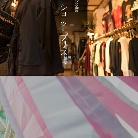
ショップリスト
shoplist