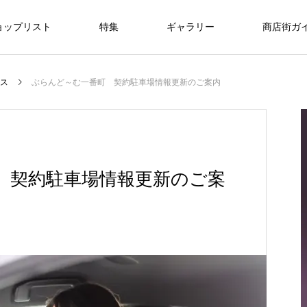
ョップリスト
特集
ギャラリー
商店街ガ
美容/エステ
暮らし/通信
医療
ス
ぶらんど～む一番町 契約駐車場情報更新のご案内
ライフスタイル
ライフスタイル
NEW
仙台で新社会人・入学祝いのプレゼント
 契約駐車場情報更新のご案
を探すなら？おすすめギフトガイド
FEATURE
09
ライフスタイル
r
8/1・8/2・8/9 ぶらんど～む一番町ス
3.11希望プロジェクト2026
oomiya 仙台店
銀だこハイボール酒場 仙台一番町店
ラブフェイス
DANCESTUDIO Endo
一番町耳鼻科
快活CLUB仙台一番町ぶらんどーむ店
アクアビル
トリートピアノ
2026.03.01
2025.03.18
2025.12.20
2024.07.15
2024.09.25
2024.09.29
2025.11.08
2025.12.14
“想いが
特別な贈り物に、仙台で腕時計を買うなら
2026.08.01