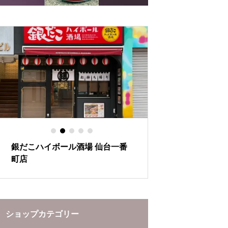
の秘密
とあたたかさ
銀だこハイボール酒場 仙台一番
ぶらんど～む一番
町店
ーションをお楽し
ショップカテゴリー