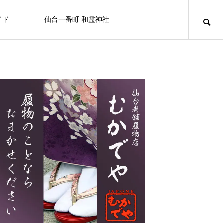
イド
仙台一番町 和霊神社
ニュース
アミューズメント
百貨店/テナントビル
キュリオシティ
キュリオシティ
NEW
【屋上から地上へ】一番町の“はじま
り”が帰ってきました ― 和霊神社 遷座
FEATURE
FE
10
ライフスタイル
8/20日（木） フコク生命 社会貢献
仙台初売り情報 2026
OSHMAN’S 仙台店
カフェ＆バー ユーフォリア
BELTA
セブンイレブン
せんだい皮膚科医院
カラオケマック 仙台一番町店
BELLAⅡビル
活動を行います。
2025.12.27
2024.10.05
2025.11.08
2024.07.15
2024.09.25
2024.09.29
2025.03.21
2024.09.15
なぜ一番町に神社があるの？和霊神社・遷座
「秋」の街で見つける、小さなときめき
2026.07.31