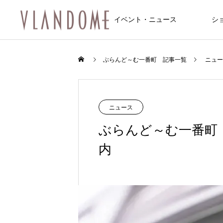
イベント・ニュース
シ
ファッション
飲食店/カフェ
イベント
ぶらんど～む一番町 記事一覧
ニュー
NEW
NEW
ニュース
ぶらんど～む一番町
内
FEATURE
10
8/6～8/8 仙台七夕まつり開催のお知
8/6～8/8 仙台七夕まつり開催のお知
feel 6 仙台店
松屋食堂 松のや 仙台一番町店
Une fleur (アンフルール 仙台店)
マシンピラティス 仙台一番町Two Th
サンドラッグ仙台一番町店
トレカ道楽 仙台駅前アーケード店
アクア2ビル
らせ
らせ
ee
2026.01.10
2025.12.20
2025.11.08
2024.09.29
2025.12.20
2025.12.14
？和霊神社・遷座
【ジュエリー】一番町で見つける、
2026.08.01
2026.08.01
2024.12.20