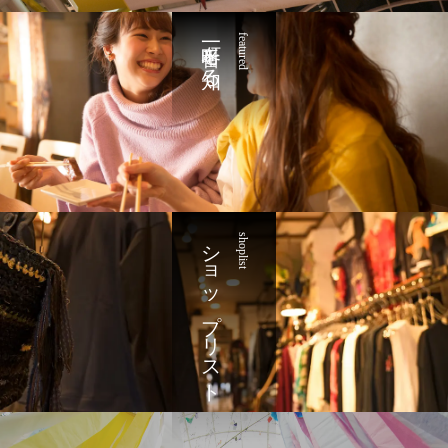
一番町を知る
featured
ショップリスト
shoplist