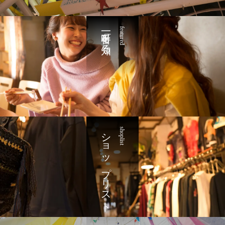
一番町を知る
featured
ショップリスト
shoplist