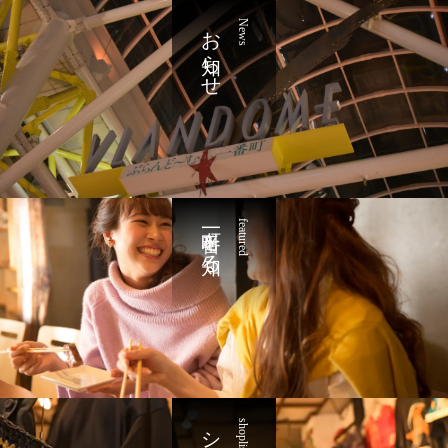
お知らせ
News
一番町を知る
featured
shoplist