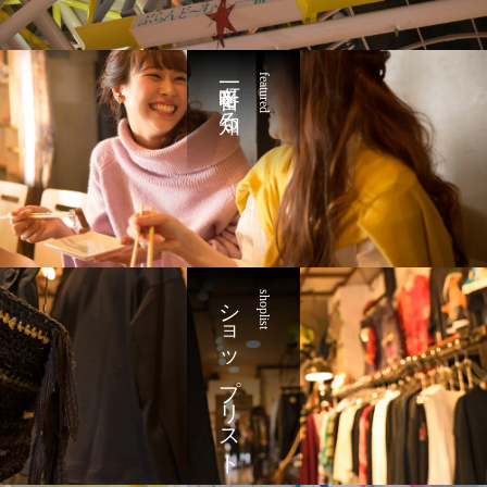
一番町を知る
featured
ショップリスト
shoplist