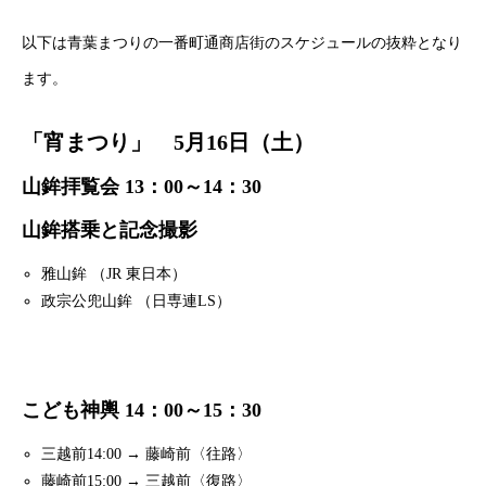
以下は青葉まつりの一番町通商店街のスケジュールの抜粋となり
ます。
「宵まつり」 5月16日（土）
山鉾拝覧会 13：00～14：30
山鉾搭乗と記念撮影
雅山鉾 （JR 東日本）
政宗公兜山鉾 （日専連LS）
こども神輿 14：00～15：30
三越前14:00 → 藤崎前〈往路〉
藤崎前15:00 → 三越前〈復路〉