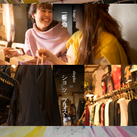
一番町を知る
featured
ショップリスト
shoplist