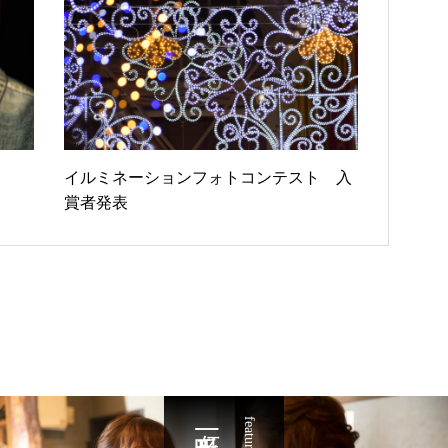
イルミネーションフォトコンテスト 入
賞者発表
一番町を知る
featured