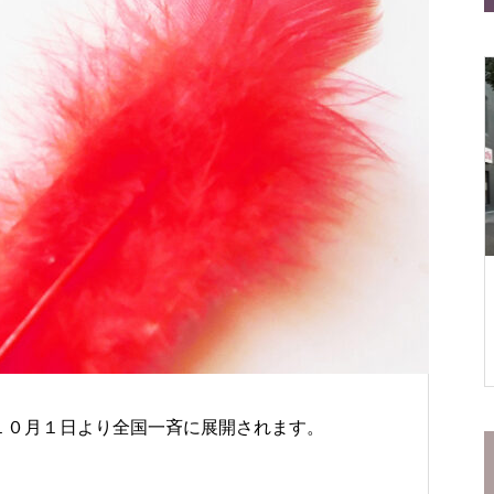
——はじめてでも安心の２つのお店
初売りは仙台の“文化”
仙台一番町店
松屋食堂 松のや 仙台一番町
店
１０月１日より全国一斉に展開されます。