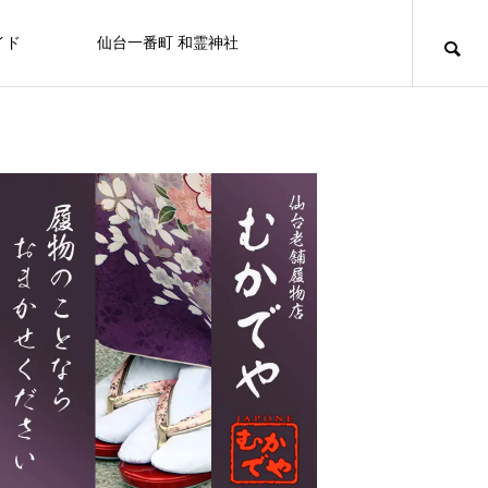
イド
仙台一番町 和霊神社
ニュース
アミューズメント
百貨店/テナントビル
キュリオシティ
キュリオシティ
NEW
【屋上から地上へ】一番町の“はじま
り”が帰ってきました ― 和霊神社 遷座
FEATURE
FE
10
ライフスタイル
8/20日（木） フコク生命 社会貢献
仙台初売り情報 2026
OSHMAN’S 仙台店
カフェ＆バー ユーフォリア
白牡丹
セブンイレブン
せんだい皮膚科医院
カラオケマック 仙台一番町店
BELLAⅡビル
活動を行います。
2025.12.27
2024.10.05
2025.11.08
2024.07.15
2024.09.25
2024.09.29
2025.03.21
2024.09.15
なぜ一番町に神社があるの？和霊神社・遷座
「秋」の街で見つける、小さなときめき
2026.07.31