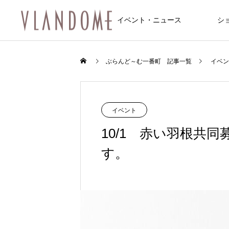
イベント・ニュース
シ
ファッション
飲食店/カフェ
イベント
ぶらんど～む一番町 記事一覧
イベン
NEW
NEW
イベント
10/1 赤い羽根共
す。
FEATURE
10
8/6～8/8 仙台七夕まつり開催のお知
8/6～8/8 仙台七夕まつり開催のお知
feel 6 仙台店
松屋食堂 松のや 仙台一番町店
Une fleur (アンフルール 仙台店)
マシンピラティス 仙台一番町Two Th
サンドラッグ仙台一番町店
トレカ道楽 仙台駅前アーケード店
アクア2ビル
らせ
らせ
ee
2026.01.10
2025.12.20
2025.11.08
2024.09.29
2025.12.20
2025.12.14
？和霊神社・遷座
【ジュエリー】一番町で見つける、
2026.08.01
2026.08.01
2024.12.20