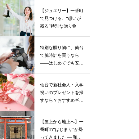
【ジュエリー】一番町
で見つける、“想いが
残る”特別な贈り物
特別な贈り物に、仙台
で腕時計を買うなら
——はじめてでも安心
の２つのお店
仙台で新社会人・入学
祝いのプレゼントを探
すなら？おすすめギフ
トガイド
【屋上から地上へ】一
番町の“はじまり”が帰
ってきました ― 和霊