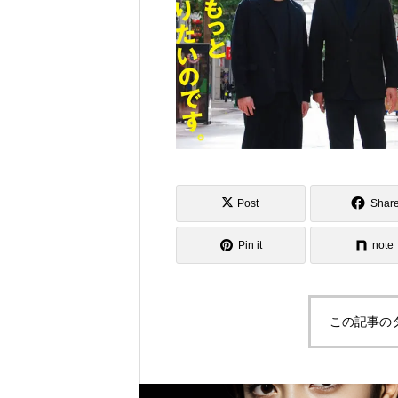
Post
Shar
Pin it
note
この記事の