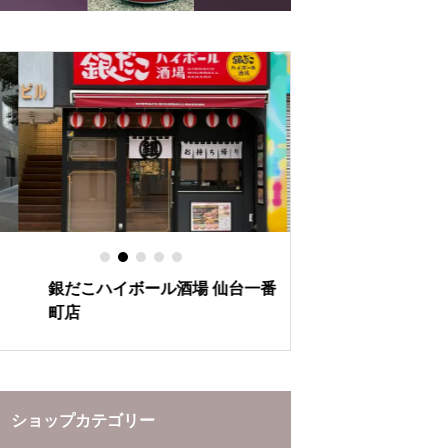
の秘密
とあたたかさ
銀だこハイボール酒場 仙台一番
ぶらんど～む一番
町店
ーションをお楽し
ショップカテゴリー