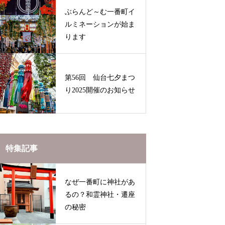
ぶらんど～む一番町イ
ルミネーションが始ま
ります
第56回 仙台七夕まつ
り2025開催のお知らせ
特集記事
なぜ一番町に神社があ
るの？和霊神社・遷座
の秘密