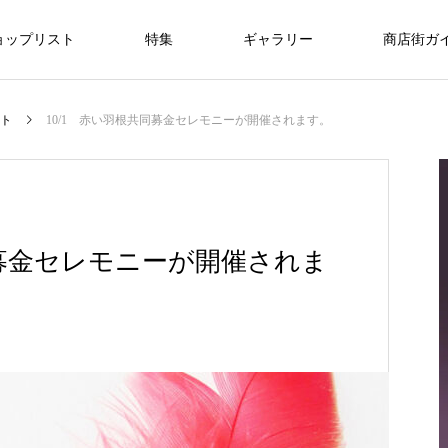
ョップリスト
特集
ギャラリー
商店街ガ
美容/エステ
暮らし/通信
医療
ト
10/1 赤い羽根共同募金セレモニーが開催されます。
ライフスタイル
ライフスタイル
NEW
仙台で新社会人・入学祝いのプレゼント
同募金セレモニーが開催されま
を探すなら？おすすめギフトガイド
FEATURE
09
ライフスタイル
r
8/1・8/2・8/9 ぶらんど～む一番町ス
3.11希望プロジェクト2026
oomiya 仙台店
銀だこハイボール酒場 仙台一番町店
ラブフェイス
DANCESTUDIO Endo
一番町耳鼻科
快活CLUB仙台一番町ぶらんどーむ店
アクアビル
トリートピアノ
2026.03.01
2025.03.18
2025.12.20
2024.07.15
2024.09.25
2024.09.29
2025.11.08
2025.12.14
“想いが
特別な贈り物に、仙台で腕時計を買うなら
2026.08.01