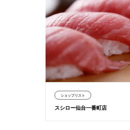
ショップリスト
スシロー仙台一番町店