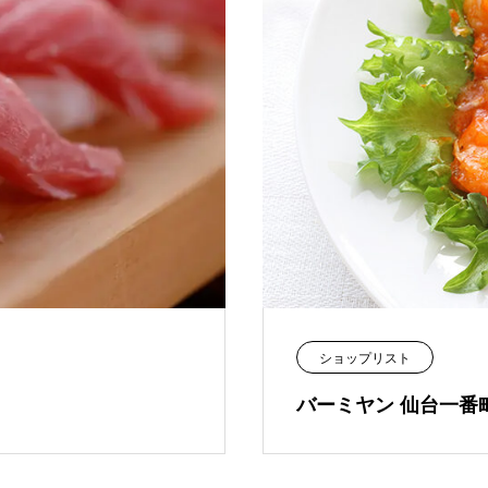
ショップリスト
バーミヤン 仙台一番