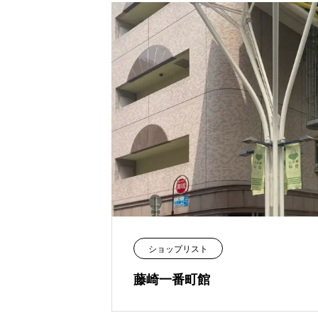
ショップリスト
藤崎一番町館