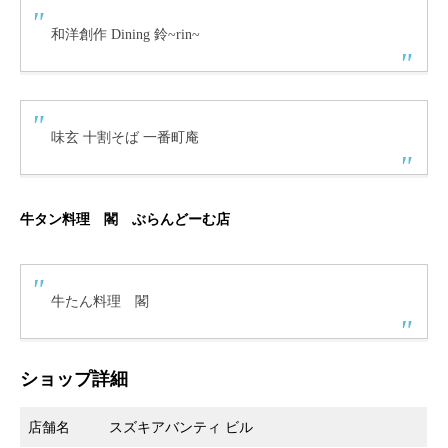
和洋創作 Dining 鈴~rin~
味玄 十割そば 一番町庵
牛タン料理 閣 ぶらんどーむ店
牛たん料理 閣
ショップ詳細
店舗名
スズキアバンティ ビル