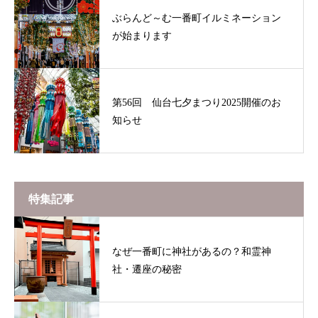
ぶらんど～む一番町イルミネーション
が始まります
第56回 仙台七夕まつり2025開催のお
知らせ
特集記事
なぜ一番町に神社があるの？和霊神
社・遷座の秘密