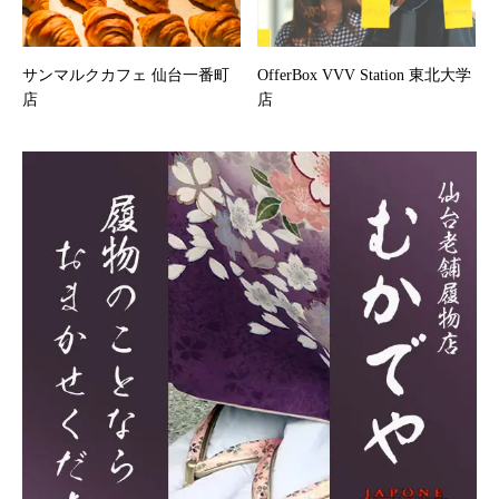
サンマルクカフェ 仙台一番町
OfferBox VVV Station 東北大学
店
店