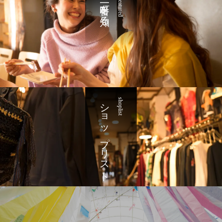
一番町を知る
featured
ショップリスト
shoplist