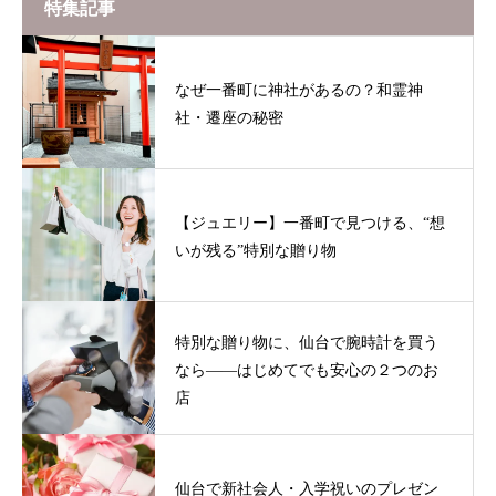
特集記事
なぜ一番町に神社があるの？和霊神
社・遷座の秘密
【ジュエリー】一番町で見つける、“想
いが残る”特別な贈り物
特別な贈り物に、仙台で腕時計を買う
なら——はじめてでも安心の２つのお
店
仙台で新社会人・入学祝いのプレゼン