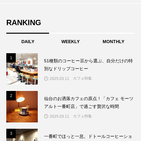
RANKING
DAILY
WEEKLY
MONTHLY
1
1
51種類のコーヒー豆から選ぶ、自分だけの特
別なドリップコーヒー
カフェ特集
2025.03.11
2
2
仙台のお洒落カフェの原点！「カフェ モーツ
アルト一番町店」で過ごす贅沢な時間
カフェ特集
2025.03.11
3
3
一番町でほっと一息。ドトールコーヒーショ