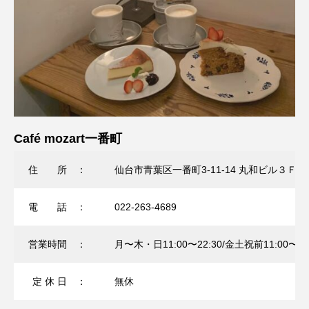
Café mozart一番町
住 所 ：
仙台市青葉区一番町3-11-14 丸和ビル３Ｆ
電 話 ：
022-263-4689
営業時間 ：
月〜木・日11:00〜22:30/金土祝前11:00〜23
定 休 日 ：
無休