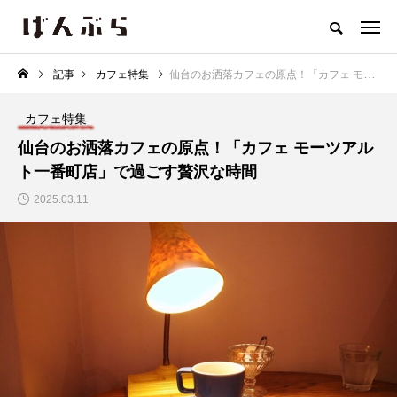
記事
カフェ特集
仙台のお洒落カフェの原点！「カフェ モーツアルト一番町店」で過ごす贅沢な時間
トップページ
一番町カフェMAP
カフェ特集
イベント
一
カフェ特集
仙台のお洒落カフェの原点！「カフェ モーツアル
ト一番町店」で過ごす贅沢な時間
CATEGORY
2025.03.11
一番町物語
イベント