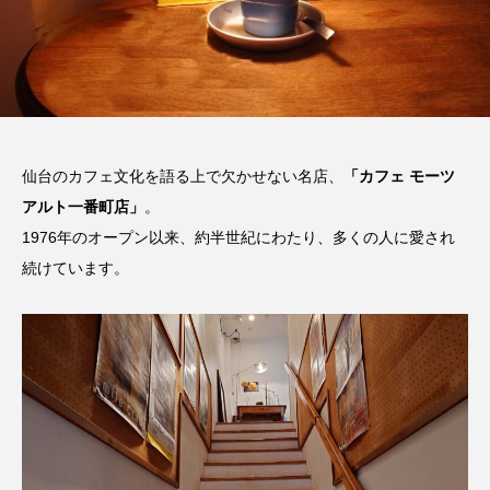
だ
カフェ文化はここから始まった！
商品券を当てよう！ばんぶらク
カ
一番町のカフェ発祥物語
スワードパズル
2025.03.01
2025.03.08
仙台のカフェ文化を語る上で欠かせない名店、
「カフェ モーツ
アルト一番町店」
。
1976年のオープン以来、約半世紀にわたり、多くの人に愛され
続けています。