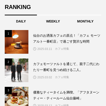
RANKING
DAILY
WEEKLY
MONTHLY
1
1
仙台のお洒落カフェの原点！「カフェ モーツ
アルト一番町店」で過ごす贅沢な時間
カフェ特集
2025.03.11
2
2
カフェモーツァルトを通じて、親子二代にわ
たり一番町を見つめ続ける二人。
カフェ特集
2025.03.02
3
3
優雅なティータイムを満喫。「アフタヌーン
ティー・ティールーム仙台藤崎」
カフェ特集
2025.03.12