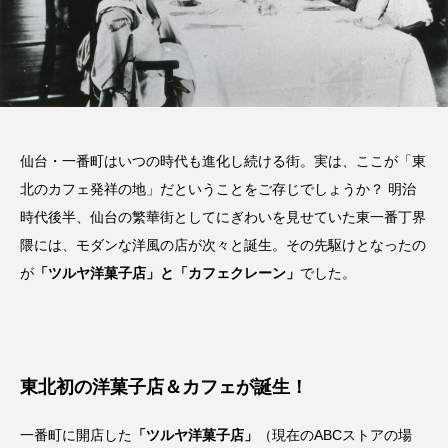
だ
カフェ文化はここから始まった！
商品券を当てよう！ばんぶらク
カ
一番町のカフェ発祥物語
スワードパズル
2025.03.01
2025.03.08
仙台・一番町はいつの時代も進化し続ける街。実は、ここが「東
北のカフェ発祥の地」だということをご存じでしょうか？ 明治
時代後半、仙台の繁華街としてにぎわいを見せていた東一番丁界
隈には、モダンな洋風の店が次々と誕生。その先駆けとなったの
が
「ツルヤ洋菓子店」と「カフェクレーン」
でした。
東北初の洋菓子店＆カフェが誕生！
一番町に開店した
「ツルヤ洋菓子店」
（現在のABCストアの場