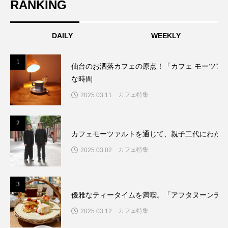
RANKING
DAILY
WEEKLY
1
仙台のお洒落カフェの原点！「カフェ モーツア
な時間
カフェ特集
2025.03.11
2
カフェモーツァルトを通じて、親子二代にわたり
カフェ特集
2025.03.02
3
優雅なティータイムを満喫。「アフタヌーンティ
カフェ特集
2025.03.12