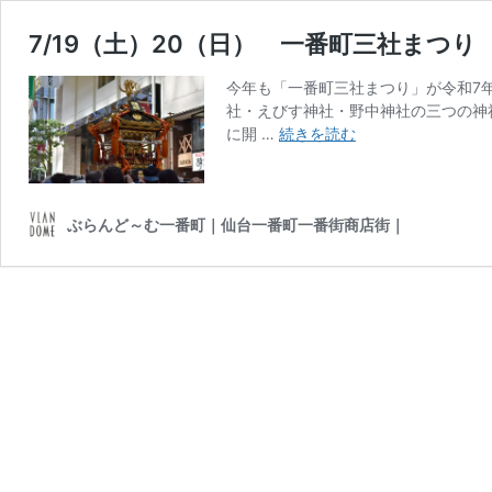
7/19（土）20（日） 一番町三社まつ
今年も「一番町三社まつり」が令和7年
社・えびす神社・野中神社の三つの神
7/19（土）
に開 …
続きを読む
20（日）
一
番
ぶらんど～む一番町｜仙台一番町一番街商店街｜
町
三
社
ま
つ
り
開
催
の
お
知
ら