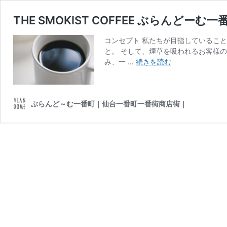
THE SMOKIST COFFEE ぶらんどーむ一
コンセプト 私たちが目指しているこ
と。 そして、煙草を吸われるお客様
THE
み、一 …
続きを読む
SMOKIST
COFFEE
ぶ
ぶらんど～む一番町｜仙台一番町一番街商店街｜
ら
ん
ど
ー
む
一
番
町
店