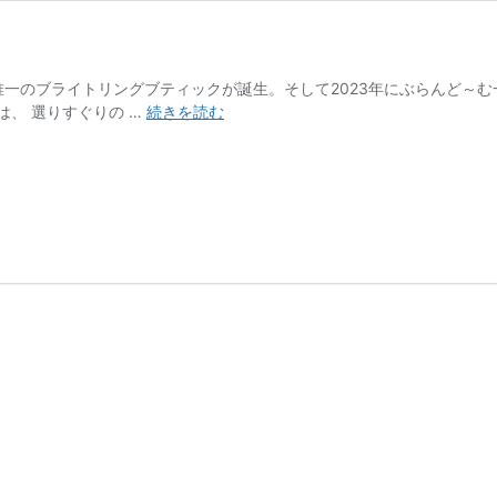
北唯一のブライトリングブティックが誕生。そして2023年にぶらんど～
ブ
、 選りすぐりの …
続きを読む
ラ
イ
ト
リ
ン
グ
ブ
テ
ィ
ッ
ク
仙
台