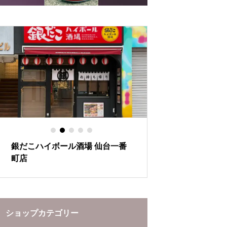
の秘密
とあたたかさ
銀だこハイボール酒場 仙台一番
ぶらんど～む一番
町店
ーションをお楽し
ショップカテゴリー