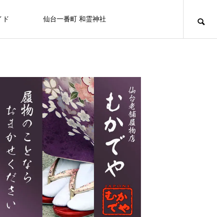
イド
仙台一番町 和霊神社
ニュース
アミューズメント
百貨店/テナントビル
キュリオシティ
キュリオシティ
NEW
【屋上から地上へ】一番町の“はじま
り”が帰ってきました ― 和霊神社 遷座
FEATURE
FE
10
ライフスタイル
8/20日（木） フコク生命 社会貢献
仙台初売り情報 2026
OSHMAN’S 仙台店
カフェ＆バー ユーフォリア
白牡丹
セブンイレブン
せんだい皮膚科医院
カラオケマック 仙台一番町店
BELLAⅡビル
活動を行います。
2025.12.27
2024.10.05
2025.11.08
2024.07.15
2024.09.25
2024.09.29
2025.03.21
2024.09.15
なぜ一番町に神社があるの？和霊神社・遷座
「秋」の街で見つける、小さなときめき
2026.07.31