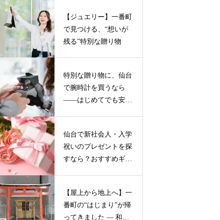
【ジュエリー】一番町
で見つける、“想いが
残る”特別な贈り物
特別な贈り物に、仙台
で腕時計を買うなら
——はじめてでも安心
の２つのお店
仙台で新社会人・入学
祝いのプレゼントを探
すなら？おすすめギフ
トガイド
【屋上から地上へ】一
番町の“はじまり”が帰
ってきました ― 和霊