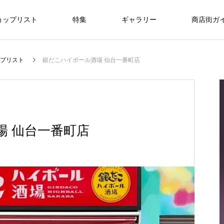
ョップリスト
特集
ギャラリー
商店街ガ
美容/エステ
暮らし/通信
医療
プリスト
銀だこハイボール酒場 仙台一番町店
ライフスタイル
ライフスタイル
NEW
仙台で新社会人・入学祝いのプレゼント
場 仙台一番町店
を探すなら？おすすめギフトガイド
FEATURE
09
ライフスタイル
r
8/1・8/2・8/9 ぶらんど～む一番町ス
3.11希望プロジェクト2026
oomiya 仙台店
銀だこハイボール酒場 仙台一番町店
ラブフェイス
DANCESTUDIO Endo
一番町耳鼻科
快活CLUB仙台一番町ぶらんどーむ店
アクアビル
トリートピアノ
2026.03.01
2025.03.18
2025.12.20
2024.07.15
2024.09.25
2024.09.29
2025.11.08
2025.12.14
“想いが
特別な贈り物に、仙台で腕時計を買うなら
2026.08.01