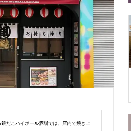
——はじめてでも安心の２つのお店
初売りは仙台の“文化”
仙台一番町店
松屋食堂 松のや 仙台一番町
店
る銀だこハイボール酒場では、店内で焼き上