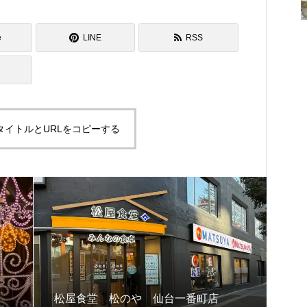
e
LINE
RSS
タイトルとURLをコピーする
松屋食堂 松のや 仙台一番町店