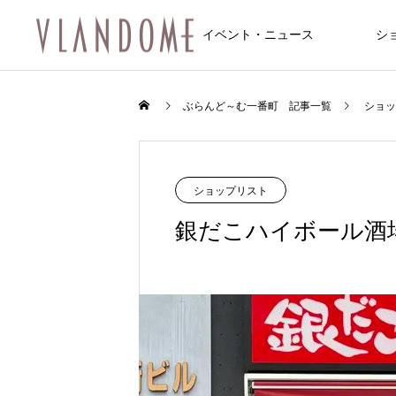
イベント・ニュース
シ
ファッション
飲食店/カフェ
イベント
ぶらんど～む一番町 記事一覧
ショッ
NEW
NEW
ショップリスト
銀だこハイボール酒
FEATURE
10
8/6～8/8 仙台七夕まつり開催のお知
8/6～8/8 仙台七夕まつり開催のお知
feel 6 仙台店
松屋食堂 松のや 仙台一番町店
Une fleur (アンフルール 仙台店)
マシンピラティス 仙台一番町Two Th
サンドラッグ仙台一番町店
トレカ道楽 仙台駅前アーケード店
アクア2ビル
らせ
らせ
ee
2026.01.10
2025.12.20
2025.11.08
2024.09.29
2025.12.20
2025.12.14
？和霊神社・遷座
【ジュエリー】一番町で見つける、
2026.08.01
2026.08.01
2024.12.20