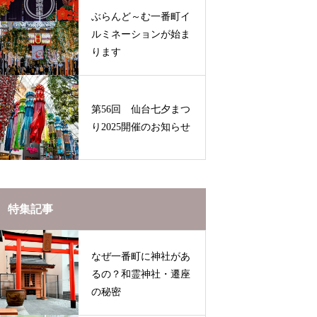
ぶらんど～む一番町イ
ルミネーションが始ま
ります
第56回 仙台七夕まつ
り2025開催のお知らせ
特集記事
なぜ一番町に神社があ
るの？和霊神社・遷座
の秘密