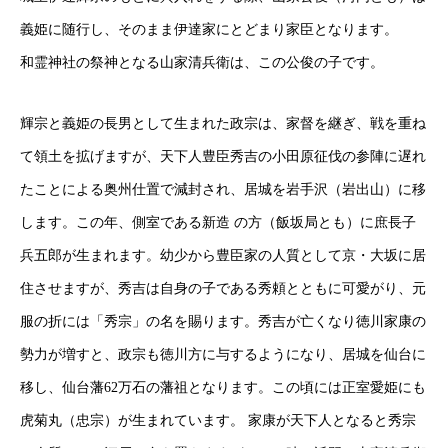
義姫に随行し、そのまま伊達家にとどまり家臣となります。
和霊神社の祭神となる山家清兵衛は、この公俊の子です。
輝宗と義姫の長男として生まれた政宗は、家督を継ぎ、戦を重ね
て領土を拡げますが、天下人豊臣秀吉の小田原征伐の参陣に遅れ
たことによる奥州仕置で減封され、居城を岩手沢（岩出山）に移
します。この年、側室である新造 の方（飯坂局とも）に庶長子
兵五郎が生まれます。幼少から豊臣家の人質として京・大坂に居
住させますが、秀吉は自身の子である秀頼とともに可愛がり、元
服の折には「秀宗」の名を賜ります。秀吉が亡くなり徳川家康の
勢力が増すと、政宗も徳川方に与するようになり、居城を仙台に
移し、仙台藩62万石の藩祖となります。この頃には正室愛姫にも
虎菊丸（忠宗）が生まれています。 家康が天下人となると秀宗