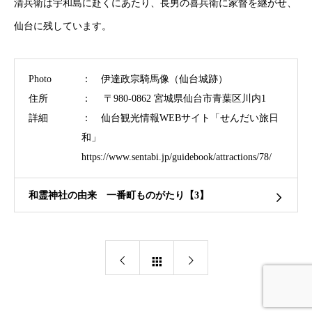
清兵衛は宇和島に赴くにあたり、長男の喜兵衛に家督を継がせ、
仙台に残しています。
Photo
： 伊達政宗騎馬像（仙台城跡）
住所
： 〒980-0862 宮城県仙台市青葉区川内1
詳細
： 仙台観光情報WEBサイト「せんだい旅日
和」
https://www.sentabi.jp/guidebook/attractions/78/
和霊神社の由来 一番町ものがたり【3】