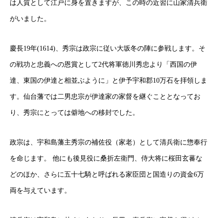
は人質として江戸に身を置きますが、この時の近習に山家清兵衛
がいました。
慶長19年(1614)、秀宗は政宗に従い大坂冬の陣に参戦します。そ
の戦功と忠義への恩賞として2代将軍徳川秀忠より「西国の伊
達、東国の伊達と相並ぶように」と伊予宇和郡10万石を拝領しま
す。仙台藩では二男忠宗が伊達家の家督を継ぐこととなってお
り、秀宗にとっては僻地への移封でした。
政宗は、宇和島藩主秀宗の補佐役（家老）として清兵衛に惣奉行
を命じます。 他にも後見役に桑折左衛門、侍大将に桜田玄蕃な
どのほか、さらに五十七騎と呼ばれる家臣団と国造りの資金6万
両を与えています。